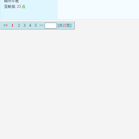
铜币:0 枚
贡献值:
23
点
<<
1
2
3
4
5
>>
[共
22
页]