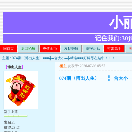
小
记住我们:30ji.c
回首页
返回论坛
充值金币
发帖赚钱
举报此贴
打赏高手
主题 :
074期〈博出人生〉===╬═合大小═╬精准===好料尽在贴中！！！
楼主
发表于: 2026-07-08 05:57
【
博出人生
】
074期〈博出人生〉===╬═合大小
新手上路
发贴:23
威望:23 点