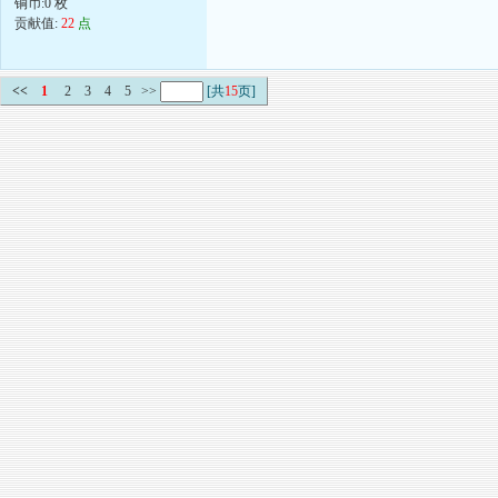
铜币:0 枚
贡献值:
22
点
<<
1
2
3
4
5
>>
[共
15
页]