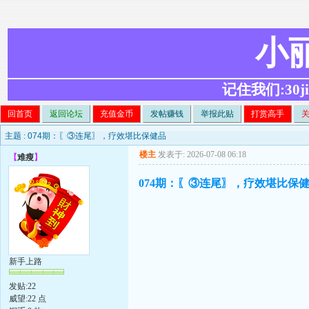
小
记住我们:30ji.c
回首页
返回论坛
充值金币
发帖赚钱
举报此贴
打赏高手
主题 :
074期：〖③连尾〗，疗效堪比保健品
楼主
发表于: 2026-07-08 06:18
【
难瘦
】
074期：〖③连尾〗，疗效堪比保
新手上路
发贴:22
威望:22 点