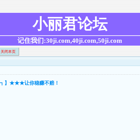
小丽君论坛
记住我们:30ji.com,40ji.com,50ji.com
关闭本页
双┓】★★★让你稳赚不赔！