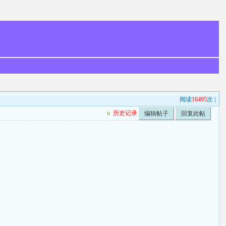
阅读
16495
次 |
u
历史记录
编辑帖子
回复此帖