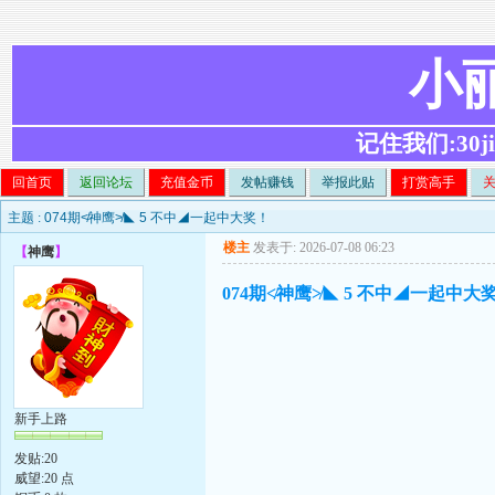
小
记住我们:30ji.c
回首页
返回论坛
充值金币
发帖赚钱
举报此贴
打赏高手
主题 :
074期≮神鹰≯◣ 5 不中◢一起中大奖！
楼主
发表于: 2026-07-08 06:23
【
神鹰
】
074期≮神鹰≯◣ 5 不中◢一起中大
新手上路
发贴:20
威望:20 点