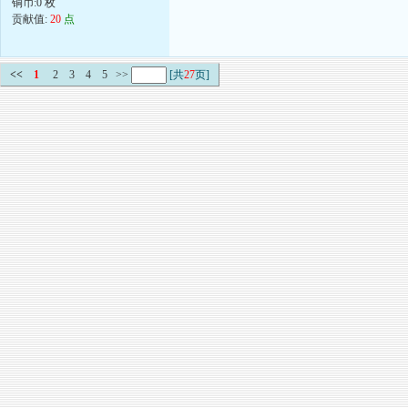
铜币:0 枚
贡献值:
20
点
<<
1
2
3
4
5
>>
[共
27
页]