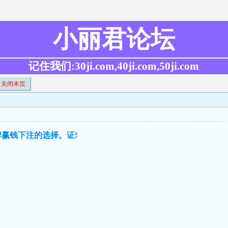
小丽君论坛
记住我们:30ji.com,40ji.com,50ji.com
关闭本页
牌赢钱下注的选择。证!