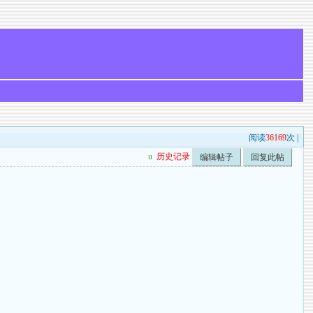
阅读
36169
次 |
u
历史记录
编辑帖子
回复此帖