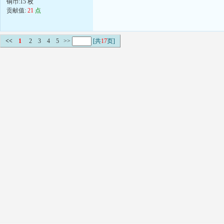
铜币:15 枚
贡献值:
21
点
<<
1
2
3
4
5
>>
[共
17
页]