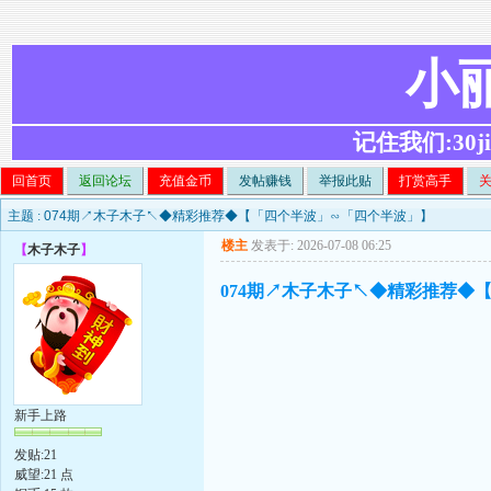
小
记住我们:30ji.c
回首页
返回论坛
充值金币
发帖赚钱
举报此贴
打赏高手
主题 :
074期↗木子木子↖◆精彩推荐◆【「四个半波」∽「四个半波」】
楼主
发表于: 2026-07-08 06:25
【
木子木子
】
074期↗木子木子↖◆精彩推荐◆
新手上路
发贴:21
威望:21 点