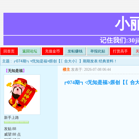
小
记住我们:30ji.c
回首页
返回论坛
充值金币
发帖赚钱
举报此贴
打赏高手
主题 :
┏074期┓≮无知是福≯原创【〖合大小〗】期期发表 经典资料！
楼主
发表于: 2026-07-08 06:44
【
无知是福
】
┏074期┓≮无知是福≯原创【〖合
新手上路
发贴:88
威望:88 点