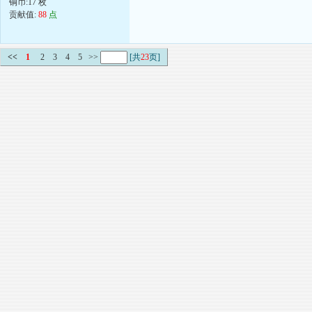
铜币:17 枚
贡献值:
88
点
<<
1
2
3
4
5
>>
[共
23
页]