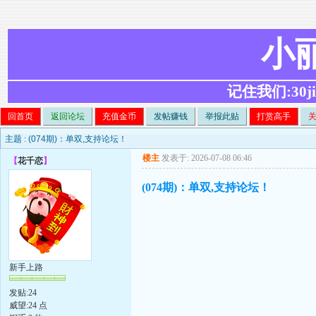
小
记住我们:30ji.c
回首页
返回论坛
充值金币
发帖赚钱
举报此贴
打赏高手
主题 :
(074期)：单双,支持论坛！
楼主
发表于: 2026-07-08 06:46
【
花千恋
】
(074期)：单双,支持论坛！
新手上路
发贴:24
威望:24 点