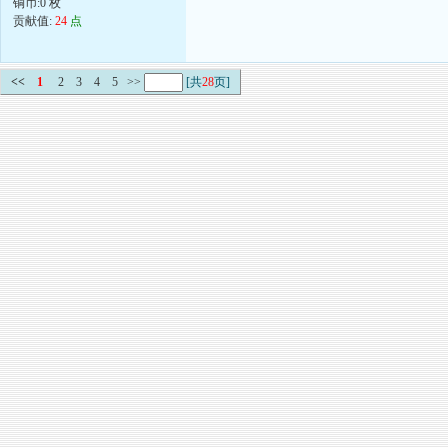
铜币:0 枚
贡献值:
24
点
<<
1
2
3
4
5
>>
[共
28
页]