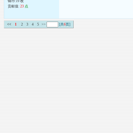
铜币:19 枚
贡献值:
23
点
<<
1
2
3
4
5
>>
[共
6
页]