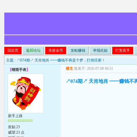
回首页
返回论坛
充值金币
发帖赚钱
举报此贴
打赏高手
主题 :
↗074期↗ 天肖地肖 ━━赚钱不再是个梦，打倒庄家！
楼主
发表于: 2026-07-08 06:51
【
晴雨手表
】
↗074期↗ 天肖地肖 ━━赚钱
新手上路
发贴:23
威望:23 点