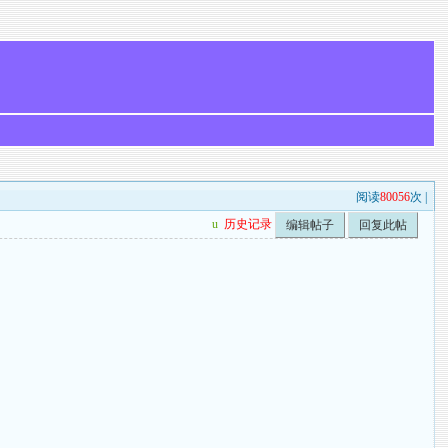
阅读
80056
次 |
u
历史记录
编辑帖子
回复此帖