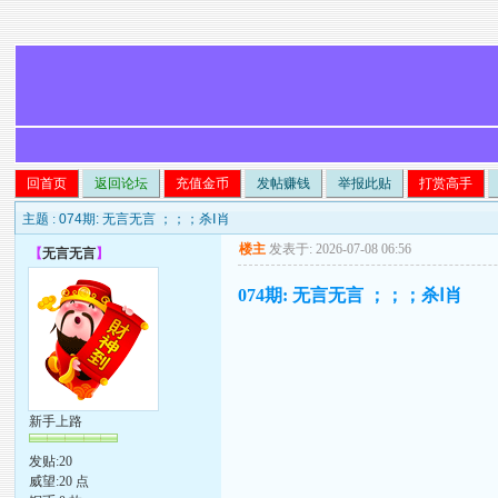
回首页
返回论坛
充值金币
发帖赚钱
举报此贴
打赏高手
主题 :
074期: 无言无言 ；；；杀Ⅰ肖
楼主
发表于: 2026-07-08 06:56
【
无言无言
】
074期: 无言无言 ；；；杀Ⅰ肖
新手上路
发贴:20
威望:20 点