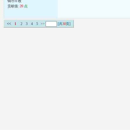
铜币:0 枚
贡献值:
20
点
<<
1
2
3
4
5
>>
[共
30
页]