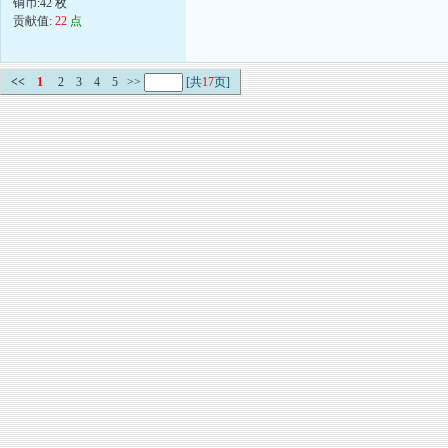
铜币:42 枚
贡献值:
22
点
<<
1
2
3
4
5
>>
[共
17
页]