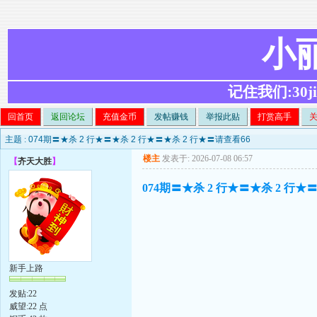
小
记住我们:30ji.c
回首页
返回论坛
充值金币
发帖赚钱
举报此贴
打赏高手
主题 :
074期〓★杀 2 行★〓★杀 2 行★〓★杀 2 行★〓请查看66
楼主
发表于: 2026-07-08 06:57
【
齐天大胜
】
074期〓★杀 2 行★〓★杀 2 行★
新手上路
发贴:22
威望:22 点