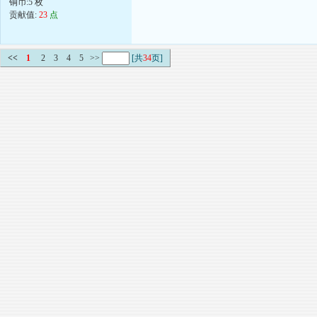
铜币:5 枚
贡献值:
23
点
<<
1
2
3
4
5
>>
[共
34
页]