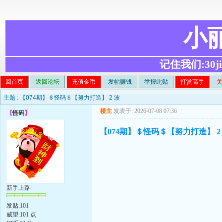
小
记住我们:30ji.c
回首页
返回论坛
充值金币
发帖赚钱
举报此贴
打赏高手
主题 :
【074期】＄怪码＄【努力打造】 2 波
楼主
发表于: 2026-07-08 07:36
【
怪码
】
【074期】＄怪码＄【努力打造】 2
新手上路
发贴:101
威望:101 点