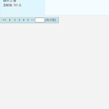
铜币:21 枚
贡献值:
101
点
<<
1
2
3
4
5
>>
[共
22
页]