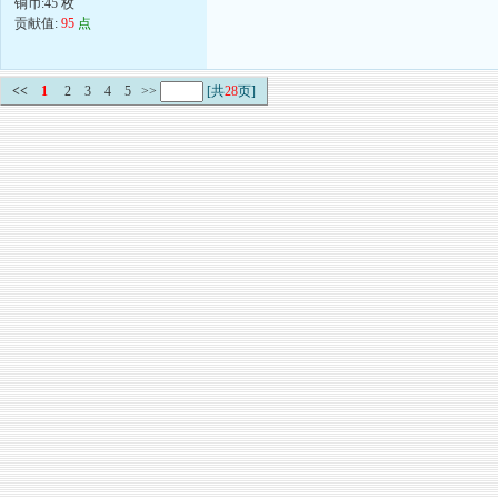
铜币:45 枚
贡献值:
95
点
<<
1
2
3
4
5
>>
[共
28
页]