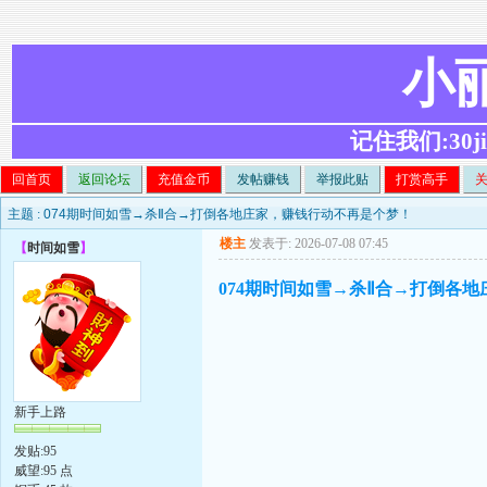
小
记住我们:30ji.c
回首页
返回论坛
充值金币
发帖赚钱
举报此贴
打赏高手
主题 :
074期时间如雪→杀Ⅱ合→打倒各地庄家，赚钱行动不再是个梦！
楼主
发表于: 2026-07-08 07:45
【
时间如雪
】
074期时间如雪→杀Ⅱ合→打倒各
新手上路
发贴:95
威望:95 点