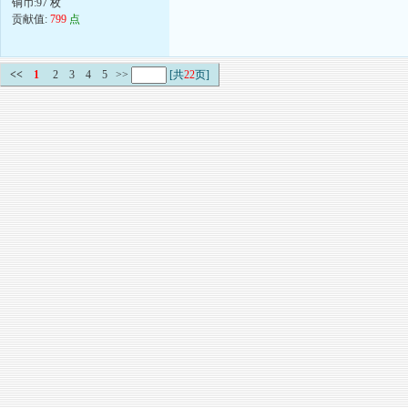
铜币:97 枚
贡献值:
799
点
<<
1
2
3
4
5
>>
[共
22
页]