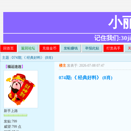
小
记住我们:30ji.c
回首页
返回论坛
充值金币
发帖赚钱
举报此贴
打赏高手
主题 :
074期;《 经典好料》 (8肖)
楼主
发表于: 2026-07-08 07:47
【
福运连连
】
074期;《 经典好料》 (8肖)
新手上路
发贴:799
威望:799 点