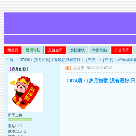
回首页
返回论坛
充值金币
发帖赚钱
举报此贴
打赏高手
主题 :
﹛074期﹜{岁月如歌}没有最好,只有更好！［五行］¤［五行］¤↓带你走
楼主
发表于: 2026-07-08 07:47
【
岁月如歌
】
﹛074期﹜{岁月如歌}没有最好
新手上路
发贴:110
威望:110 点