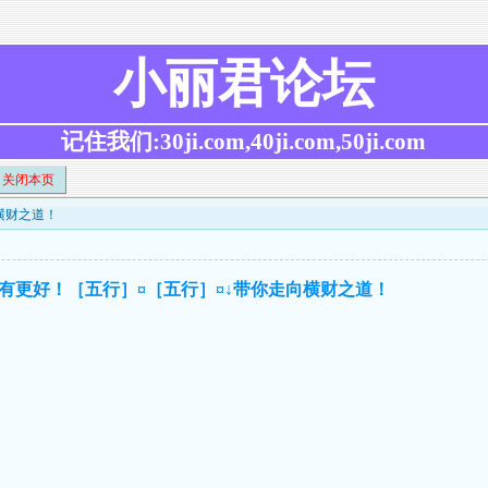
小丽君论坛
记住我们:30ji.com,40ji.com,50ji.com
关闭本页
向横财之道！
,只有更好！［五行］¤［五行］¤↓带你走向横财之道！