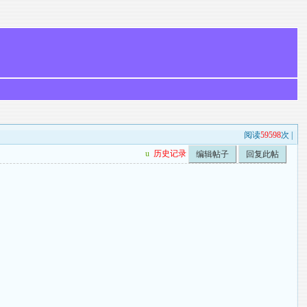
阅读
59598
次 |
u
历史记录
编辑帖子
回复此帖