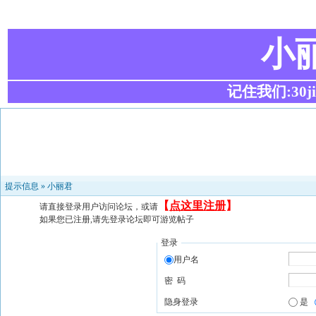
小
记住我们:30ji.c
提示信息 »
小丽君
【
点这里注册
】
请直接登录用户访问论坛，或请
如果您已注册,请先登录论坛即可游览帖子
登录
用户名
密 码
隐身登录
是