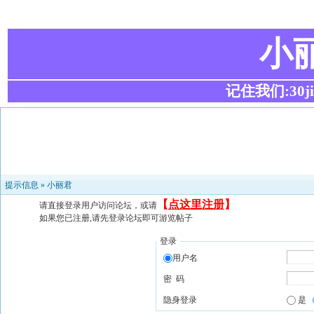
小
记住我们:30ji.c
提示信息 »
小丽君
【
点这里注册
】
请直接登录用户访问论坛，或请
如果您已注册,请先登录论坛即可游览帖子
登录
用户名
密 码
隐身登录
是