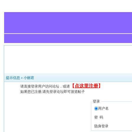
提示信息 »
小丽君
【
点这里注册
】
请直接登录用户访问论坛，或请
如果您已注册,请先登录论坛即可游览帖子
登录
用户名
密 码
隐身登录