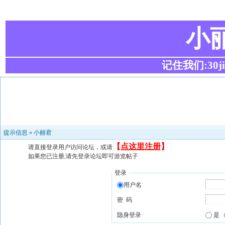
小
记住我们:30ji.c
提示信息 »
小丽君
【
点这里注册
】
请直接登录用户访问论坛，或请
如果您已注册,请先登录论坛即可游览帖子
登录
用户名
密 码
隐身登录
是