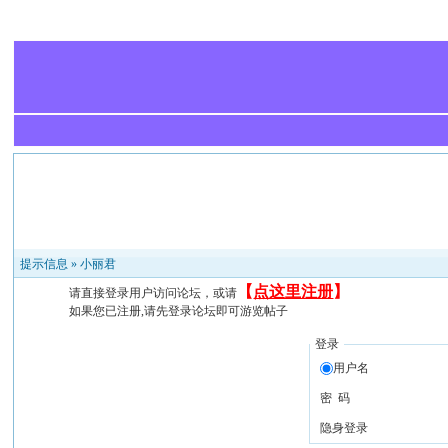
提示信息 »
小丽君
【
点这里注册
】
请直接登录用户访问论坛，或请
如果您已注册,请先登录论坛即可游览帖子
登录
用户名
密 码
隐身登录