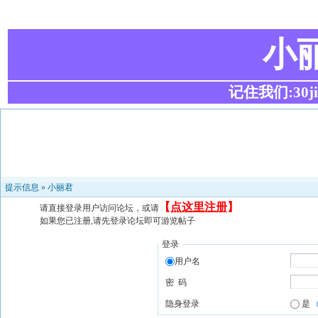
小
记住我们:30ji.c
提示信息 »
小丽君
【
点这里注册
】
请直接登录用户访问论坛，或请
如果您已注册,请先登录论坛即可游览帖子
登录
用户名
密 码
隐身登录
是