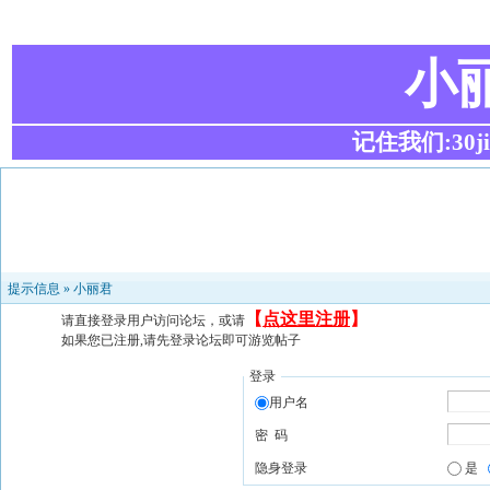
小
记住我们:30ji.c
提示信息 »
小丽君
【
点这里注册
】
请直接登录用户访问论坛，或请
如果您已注册,请先登录论坛即可游览帖子
登录
用户名
密 码
隐身登录
是