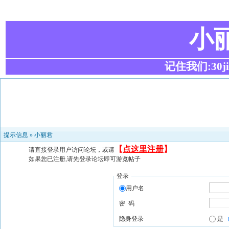
小
记住我们:30ji.c
提示信息 »
小丽君
【
点这里注册
】
请直接登录用户访问论坛，或请
如果您已注册,请先登录论坛即可游览帖子
登录
用户名
密 码
隐身登录
是