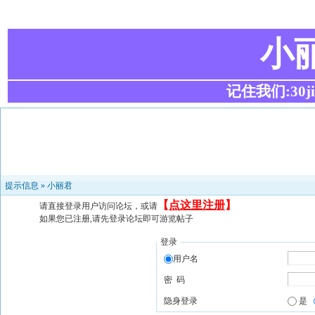
小
记住我们:30ji.c
提示信息 »
小丽君
【
点这里注册
】
请直接登录用户访问论坛，或请
如果您已注册,请先登录论坛即可游览帖子
登录
用户名
密 码
隐身登录
是