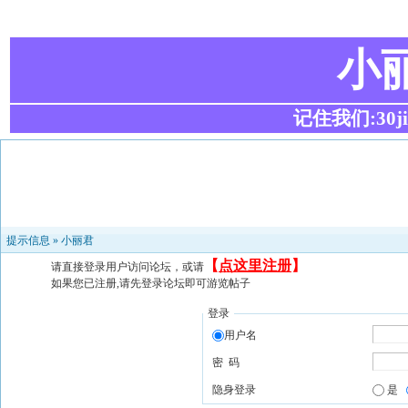
小
记住我们:30ji.c
提示信息 »
小丽君
【
点这里注册
】
请直接登录用户访问论坛，或请
如果您已注册,请先登录论坛即可游览帖子
登录
用户名
密 码
隐身登录
是