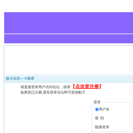
提示信息 »
小丽君
【
点这里注册
】
请直接登录用户访问论坛，或请
如果您已注册,请先登录论坛即可游览帖子
登录
用户名
密 码
隐身登录