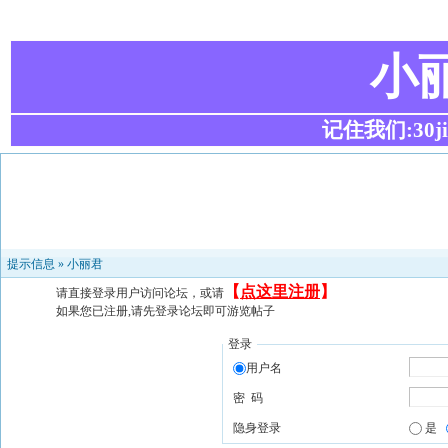
小
记住我们:30ji.c
提示信息 »
小丽君
【
点这里注册
】
请直接登录用户访问论坛，或请
如果您已注册,请先登录论坛即可游览帖子
登录
用户名
密 码
隐身登录
是