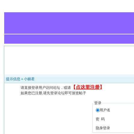
提示信息 »
小丽君
【
点这里注册
】
请直接登录用户访问论坛，或请
如果您已注册,请先登录论坛即可游览帖子
登录
用户名
密 码
隐身登录