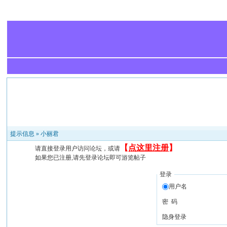
提示信息 »
小丽君
【
点这里注册
】
请直接登录用户访问论坛，或请
如果您已注册,请先登录论坛即可游览帖子
登录
用户名
密 码
隐身登录