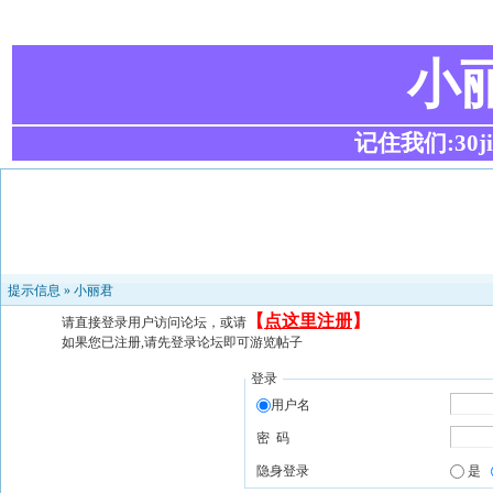
小
记住我们:30ji.c
提示信息 »
小丽君
【
点这里注册
】
请直接登录用户访问论坛，或请
如果您已注册,请先登录论坛即可游览帖子
登录
用户名
密 码
隐身登录
是