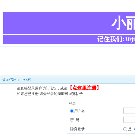
小
记住我们:30ji.c
提示信息 »
小丽君
【
点这里注册
】
请直接登录用户访问论坛，或请
如果您已注册,请先登录论坛即可游览帖子
登录
用户名
密 码
隐身登录
是